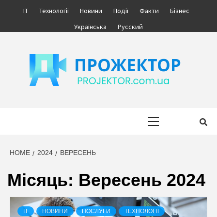
Skip
IT
Технології
Новини
Події
Факти
Бізнес
to
Українська
Русский
content
ПРОЖЕКТОР
ІНФОРМАЦІЙНИЙ МЕДІА ПОРТАЛ УКРАЇНИ. НОВИНИ УКРАЇНИ.
БІЗНЕС.
Primary
Menu
HOME
2024
ВЕРЕСЕНЬ
Місяць:
Вересень 2024
IT
НОВИНИ
ПОСЛУГИ
ТЕХНОЛОГІЇ