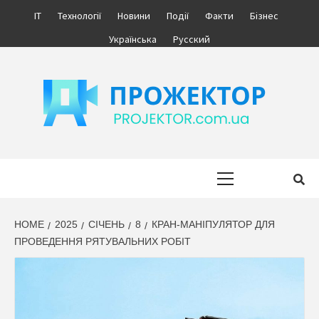
Skip
IT
Технології
Новини
Події
Факти
Бізнес
to
Українська
Русский
content
ПРОЖЕКТОР
ІНФОРМАЦІЙНИЙ МЕДІА ПОРТАЛ УКРАЇНИ. НОВИНИ УКРАЇНИ.
БІЗНЕС.
Primary
Menu
HOME
2025
СІЧЕНЬ
8
КРАН-МАНІПУЛЯТОР ДЛЯ
ПРОВЕДЕННЯ РЯТУВАЛЬНИХ РОБІТ