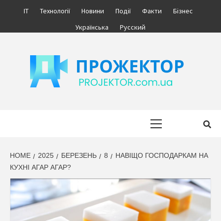
Skip
IT
Технології
Новини
Події
Факти
Бізнес
to
Українська
Русский
content
ПРОЖЕКТОР
ІНФОРМАЦІЙНИЙ МЕДІА ПОРТАЛ УКРАЇНИ. НОВИНИ УКРАЇНИ.
БІЗНЕС.
Primary
Menu
HOME
2025
БЕРЕЗЕНЬ
8
НАВІЩО ГОСПОДАРКАМ НА
КУХНІ АГАР АГАР?