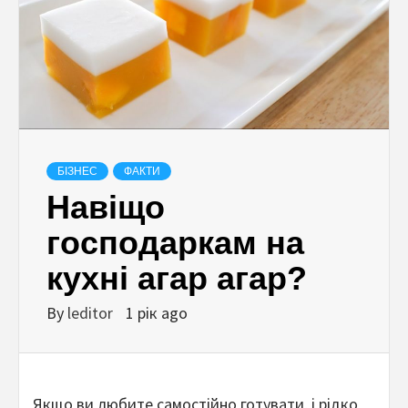
БІЗНЕС
ФАКТИ
Навіщо
господаркам на
кухні агар агар?
By
leditor
1 рік ago
Якщо ви любите самостійно готувати, і рідко