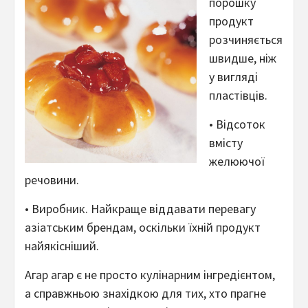
порошку
продукт
розчиняється
швидше, ніж
у вигляді
пластівців.
• Відсоток
вмісту
желюючої
речовини.
• Виробник. Найкраще віддавати перевагу
азіатським брендам, оскільки їхній продукт
найякісніший.
Агар агар є не просто кулінарним інгредієнтом,
а справжньою знахідкою для тих, хто прагне