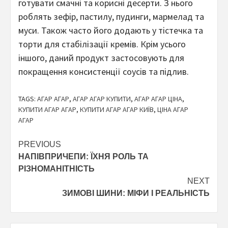
готувати смачні та корисні десерти. З нього
роблять зефір, пастилу, пудинги, мармелад та
муси. Також часто його додають у тістечка та
торти для стабілізації кремів. Крім усього
іншого, даний продукт застосовують для
покращення консистенції соусів та підлив.
TAGS:
АГАР АГАР
,
АГАР АГАР КУПИТИ
,
АГАР АГАР ЦІНА
,
КУПИТИ АГАР АГАР
,
КУПИТИ АГАР АГАР КИЇВ
,
ЦІНА АГАР
АГАР
Continue
PREVIOUS
НАПІВПРИЧЕПИ: ЇХНЯ РОЛЬ ТА
Reading
РІЗНОМАНІТНІСТЬ
NEXT
ЗИМОВІ ШИНИ: МІФИ І РЕАЛЬНІСТЬ