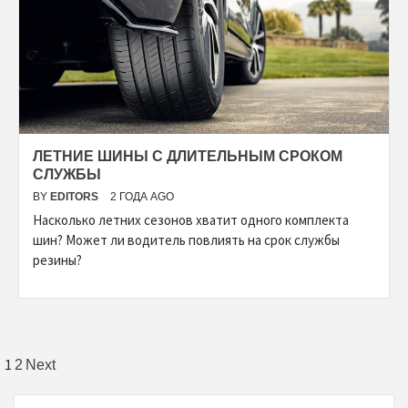
ЛЕТНИЕ ШИНЫ С ДЛИТЕЛЬНЫМ СРОКОМ
СЛУЖБЫ
BY
EDITORS
2 ГОДА AGO
Насколько летних сезонов хватит одного комплекта
шин? Может ли водитель повлиять на срок службы
резины?
Пагинация
1
2
Next
записей