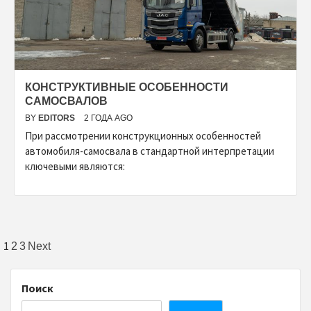
КОНСТРУКТИВНЫЕ ОСОБЕННОСТИ
САМОСВАЛОВ
BY
EDITORS
2 ГОДА AGO
При рассмотрении конструкционных особенностей
автомобиля-самосвала в стандартной интерпретации
ключевыми являются:
Пагинация
1
2
3
Next
записей
Поиск