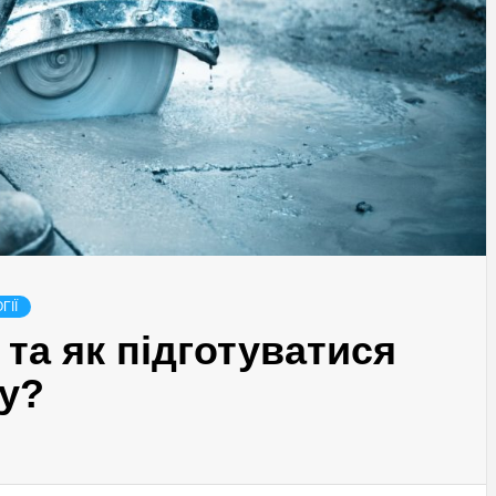
ГІЇ
 та як підготуватися
су?