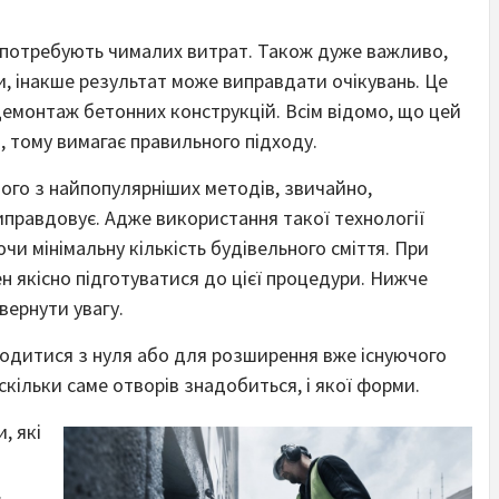
потребують чималих витрат. Також дуже важливо,
и, інакше результат може виправдати очікувань. Це
емонтаж бетонних конструкцій. Всім відомо, що цей
, тому вимагає правильного підходу.
ного з найпопулярніших методів, звичайно,
иправдовує. Адже використання такої технології
 мінімальну кількість будівельного сміття. При
н якісно підготуватися до цієї процедури. Нижче
вернути увагу.
водитися з нуля або для розширення вже існуючого
скільки саме отворів знадобиться, і якої форми.
, які
.