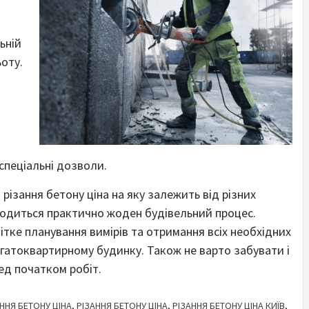
ьній
оту.
 спеціальні дозволи.
ізання бетону ціна на яку залежить від різних
бходиться практично жоден будівельний процес.
чітке планування вимірів та отримання всіх необхідних
агатоквартирному будинку. Також не варто забувати і
ед початком робіт.
ННЯ БЕТОНУ ЦІНА
,
РІЗАННЯ БЕТОНУ ЦІНА
,
РІЗАННЯ БЕТОНУ ЦІНА КИЇВ
,