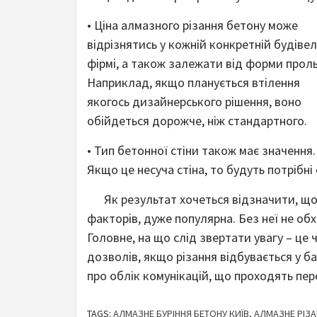
• Ціна алмазного різання бетону може
відрізнятись у кожній конкретній будівел
фірмі, а також залежати від форми проль
Наприклад, якщо планується втілення
якогось дизайнерського рішення, воно
обійдеться дорожче, ніж стандартного.
• Тип бетонної стіни також має значення.
Якщо це несуча стіна, то будуть потрібні
Як результат хочеться відзначити, що р
факторів, дуже популярна. Без неї не о
Головне, на що слід звертати увагу – це 
дозволів, якщо різання відбувається у б
про облік комунікацій, що проходять пер
TAGS:
АЛМАЗНЕ БУРІННЯ БЕТОНУ КИЇВ
,
АЛМАЗНЕ РІЗА