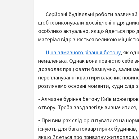
Серйозні будівельні роботи зазвичай 
щоб їх виконували досвідчені підрядник
особливо актуально, якщо йдеться про д
матеріал відрізняється великою міцністю
Ціна алмазного різання бетону
, як од
немаленька. Однак вона повністю себе в
дозволяє працювати безшумно, залишаючи
переплануванні квартири власник повине
розглянемо основні моменти, куди слід з
• Алмазне буріння бетону Київ може про
отвору. Треба заздалегідь визначитися, 
• При вимірах слід орієнтуватися на норми
існують для багатоквартирних будинків,
якщо йдеться про приватну житлоплощу