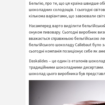
Бельгію, про те, що ця країна швидше об
шоколадних солодощів. І сьогодні світо
кількома варіантами, що завоювали світо
Насамперед варто виділити бельгійський
онуком пивовару. Сьогодні виробник визн
вважається справжньою бельгійською лег
бельгійського шоколаду Callebaut було з
сьогодні компанія позиціонує себе як аме
Daskalides – це один із еталонів шокола
традиційними шоколадними десертами. N
шоколад цього виробника був представле