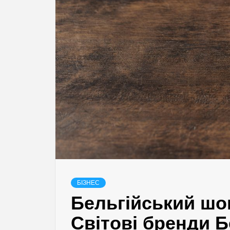
БІЗНЕС
Бельгійський шо
Світові бренди Б