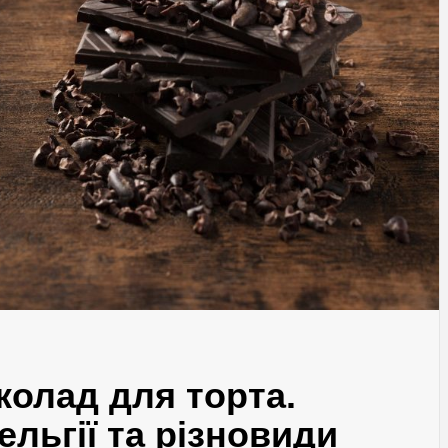
колад для торта.
ельгії та різновиди