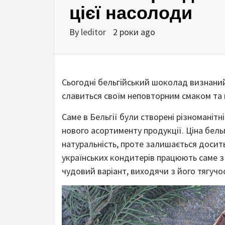
цієї насолоди
By
leditor
2 роки ago
Сьогодні бельгійський шоколад визнаний 
славиться своїм неповторним смаком та 
Саме в Бельгії були створені різноманіт
нового асортименту продукції. Ціна бель
натуральність, проте залишається досить
українських кондитерів працюють саме з
чудовий варіант, виходячи з його тягучос