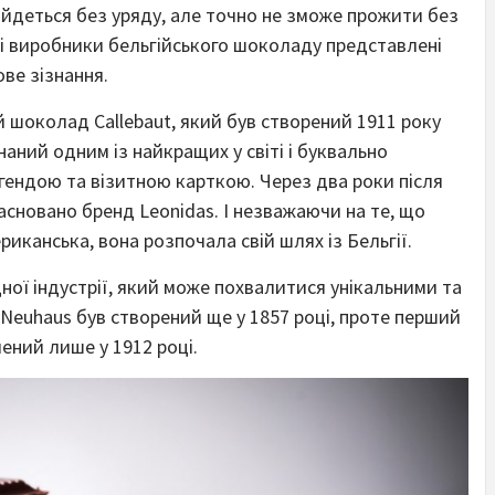
ійдеться без уряду, але точно не зможе прожити без
ві виробники бельгійського шоколаду представлені
ве зізнання.
 шоколад Callebaut, який був створений 1911 року
аний одним із найкращих у світі і буквально
ендою та візитною карткою. Через два роки після
асновано бренд Leonidas. І незважаючи на те, що
риканська, вона розпочала свій шлях із Бельгії.
дної індустрії, який може похвалитися унікальними та
euhaus був створений ще у 1857 році, проте перший
ний лише у 1912 році.