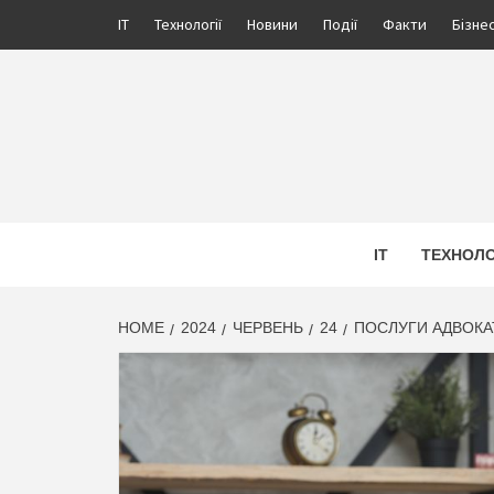
Skip
IT
Технології
Новини
Події
Факти
Бізне
to
content
ПРОЖ
ІНФОРМАЦІЙНИЙ МЕДІА ПОРТАЛ УКРАЇНИ. 
IT
ТЕХНОЛО
HOME
2024
ЧЕРВЕНЬ
24
ПОСЛУГИ АДВОКАТ