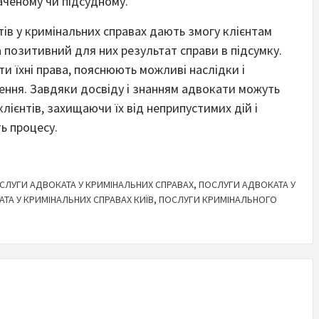
аченому чи підсудному.
ів у кримінальних справах дають змогу клієнтам
 позитивний для них результат справи в підсумку.
и їхні права, пояснюють можливі наслідки і
ння. Завдяки досвіду і знанням адвокати можуть
лієнтів, захищаючи їх від неприпустимих дій і
ь процесу.
СЛУГИ АДВОКАТА У КРИМІНАЛЬНИХ СПРАВАХ
,
ПОСЛУГИ АДВОКАТА У
ТА У КРИМІНАЛЬНИХ СПРАВАХ КИЇВ
,
ПОСЛУГИ КРИМІНАЛЬНОГО