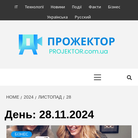
Skip
IT
Технології
Новини
Події
Факти
Бізнес
to
Українська
Русский
content
ПРОЖЕКТОР
ІНФОРМАЦІЙНИЙ МЕДІА ПОРТАЛ УКРАЇНИ. НОВИНИ УКРАЇНИ.
БІЗНЕС.
Primary
Menu
HOME
2024
ЛИСТОПАД
28
День:
28.11.2024
БІЗНЕС