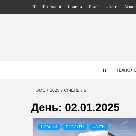
Skip
IT
Технології
Новини
Події
Факти
Бізне
to
content
ПРОЖ
ІНФОРМАЦІЙНИЙ МЕДІА ПОРТАЛ УКРАЇНИ. 
IT
ТЕХНОЛО
HOME
2025
СІЧЕНЬ
2
День:
02.01.2025
НОВИНИ
ПОСЛУГИ
ФАКТИ