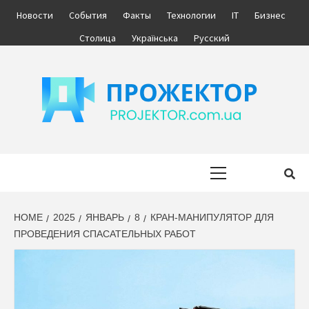
Skip
Новости
События
Факты
Технологии
IT
Бизнес
to
Столица
Українська
Русский
content
ПРОЖЕКТОР
ІНФОРМАЦІЙНИЙ МЕДІА ПОРТАЛ УКРАЇНИ. НОВИНИ УКРАЇНИ.
БІЗНЕС.
Primary
Menu
HOME
2025
ЯНВАРЬ
8
КРАН-МАНИПУЛЯТОР ДЛЯ
ПРОВЕДЕНИЯ СПАСАТЕЛЬНЫХ РАБОТ