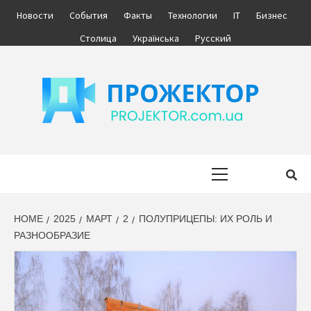
Skip
Новости
События
Факты
Технологии
IT
Бизнес
to
Столица
Українська
Русский
content
ПРОЖЕКТОР
ІНФОРМАЦІЙНИЙ МЕДІА ПОРТАЛ УКРАЇНИ. НОВИНИ УКРАЇНИ.
БІЗНЕС.
Primary
Menu
HOME
2025
МАРТ
2
ПОЛУПРИЦЕПЫ: ИХ РОЛЬ И
РАЗНООБРАЗИЕ