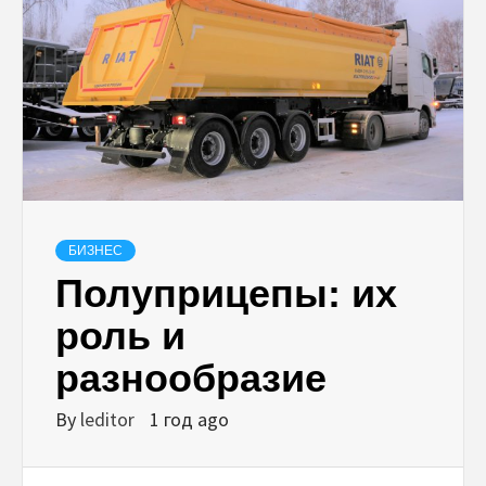
БИЗНЕС
Полуприцепы: их
роль и
разнообразие
By
leditor
1 год ago