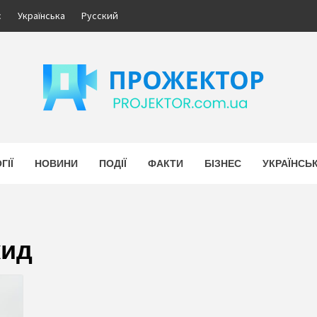
с
Українська
Русский
ЕКТОР
НОВИНИ УКРАЇНИ. БІЗНЕС.
ГІЇ
НОВИНИ
ПОДІЇ
ФАКТИ
БІЗНЕС
УКРАЇНСЬ
кид