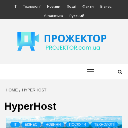
Skip
IT
Технології
Новини
Події
Факти
Бізнес
to
Українська
Русский
content
ПРОЖЕКТОР
ІНФОРМАЦІЙНИЙ МЕДІА ПОРТАЛ УКРАЇНИ. НОВИНИ УКРАЇНИ.
БІЗНЕС.
Primary
Menu
HOME
HYPERHOST
HyperHost
IT
БІЗНЕС
НОВИНИ
ПОСЛУГИ
ТЕХНОЛОГІЇ