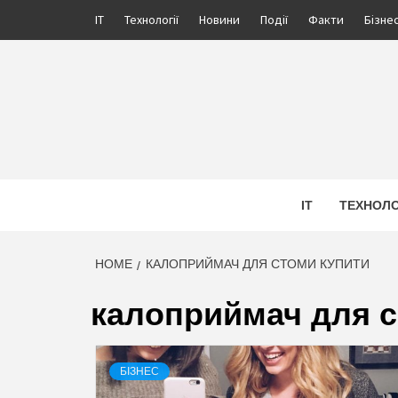
Skip
IT
Технології
Новини
Події
Факти
Бізне
to
content
ПРОЖ
ІНФОРМАЦІЙНИЙ МЕДІА ПОРТАЛ УКРАЇНИ. 
IT
ТЕХНОЛО
HOME
КАЛОПРИЙМАЧ ДЛЯ СТОМИ КУПИТИ
калоприймач для с
БІЗНЕС