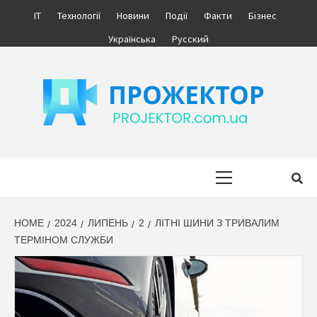
Skip
IT
Технології
Новини
Події
Факти
Бізнес
to
Українська
Русский
content
ПРОЖЕКТОР
ІНФОРМАЦІЙНИЙ МЕДІА ПОРТАЛ УКРАЇНИ. НОВИНИ УКРАЇНИ.
БІЗНЕС.
Primary
Menu
HOME
2024
ЛИПЕНЬ
2
ЛІТНІ ШИНИ З ТРИВАЛИМ
ТЕРМІНОМ СЛУЖБИ