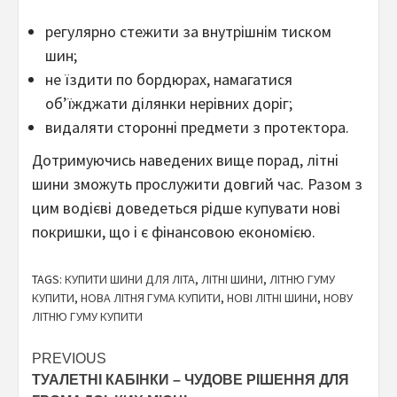
регулярно стежити за внутрішнім тиском
шин;
не їздити по бордюрах, намагатися
об’їжджати ділянки нерівних доріг;
видаляти сторонні предмети з протектора.
Дотримуючись наведених вище порад, літні
шини зможуть прослужити довгий час. Разом з
цим водієві доведеться рідше купувати нові
покришки, що і є фінансовою економією.
TAGS:
КУПИТИ ШИНИ ДЛЯ ЛІТА
,
ЛІТНІ ШИНИ
,
ЛІТНЮ ГУМУ
КУПИТИ
,
НОВА ЛІТНЯ ГУМА КУПИТИ
,
НОВІ ЛІТНІ ШИНИ
,
НОВУ
ЛІТНЮ ГУМУ КУПИТИ
Continue
PREVIOUS
ТУАЛЕТНІ КАБІНКИ – ЧУДОВЕ РІШЕННЯ ДЛЯ
Reading