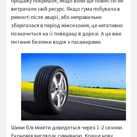
продажу покришок, якщо вони ще повністю не
витрачали свій ресурс. Якщо гума побувала в
ремонті після аварії, або неправильно
зберігалася в період міжсезоння, це негативно
позначиться на її поведінці в дорозі. А це вже
питання безпеки водія з пасажирами.
Шини б/в міняти доведеться через 1-2 сезони.
Економія виглядає сумнівною. Краще нову