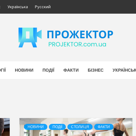
с
Українська
Русский
ЕКТОР
НОВИНИ УКРАЇНИ. БІЗНЕС.
ГІЇ
НОВИНИ
ПОДІЇ
ФАКТИ
БІЗНЕС
УКРАЇНСЬ
НОВИНИ
ПОДІЇ
СТОЛИЦЯ
ФАКТИ