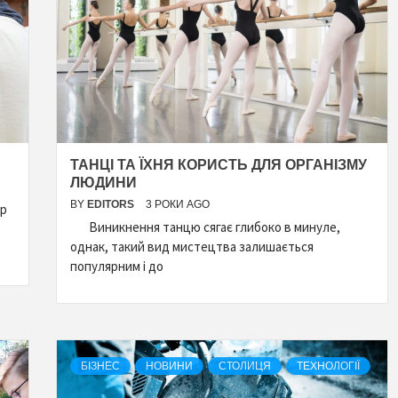
ТАНЦІ ТА ЇХНЯ КОРИСТЬ ДЛЯ ОРГАНІЗМУ
ЛЮДИНИ
BY
EDITORS
3 РОКИ AGO
ір
Виникнення танцю сягає глибоко в минуле,
однак, такий вид мистецтва залишається
популярним і до
БІЗНЕС
НОВИНИ
СТОЛИЦЯ
ТЕХНОЛОГІЇ