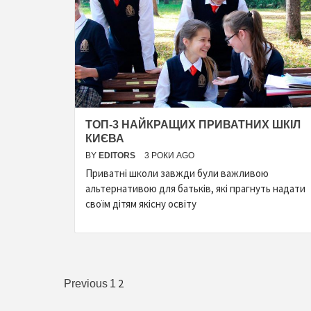
ТОП-3 НАЙКРАЩИХ ПРИВАТНИХ ШКІЛ
КИЄВА
BY
EDITORS
3 РОКИ AGO
Приватні школи завжди були важливою
альтернативою для батьків, які прагнуть надати
своїм дітям якісну освіту
Пагінація
2
Previous
1
записів